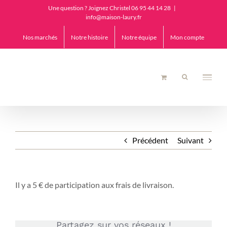
Passer
Une question ? Joignez Christel 06 95 44 14 28
|
au
info@maison-laury.fr
contenu
Nos marchés
Notre histoire
Notre équipe
Mon compte
Précédent
Suivant
Il y a 5 € de participation aux frais de livraison.
Partagez sur vos réseaux !