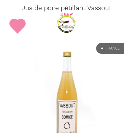
Jus de poire pétillant Vassout
4,95
€
La bouteille
Yvelines
FRANCE