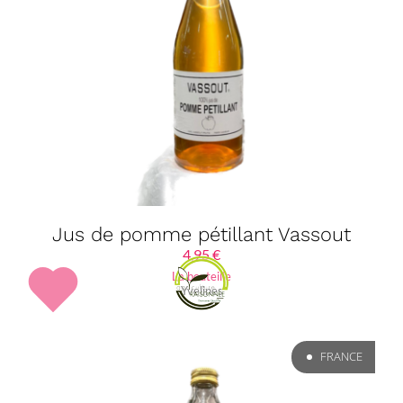
Jus de pomme pétillant Vassout
4,95
€
La bouteille
Yvelines
FRANCE