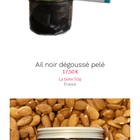
Ail noir dégoussé pelé
17,50
€
La boite 50g
France