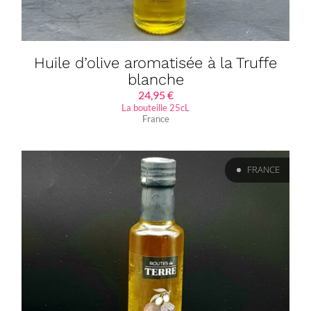
Huile d’olive aromatisée à la Truffe
blanche
24,95
€
La bouteille 25cL
France
FRANCE