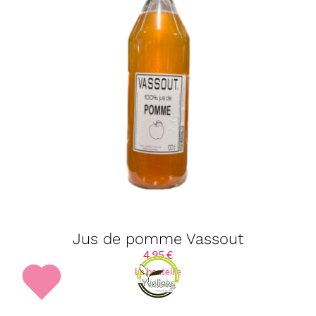
Jus de pomme Vassout
4,95
€
La bouteille
Yvelines