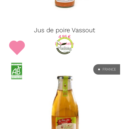
Jus de poire Vassout
4,95
€
La bouteille
Yvelines
FRANCE