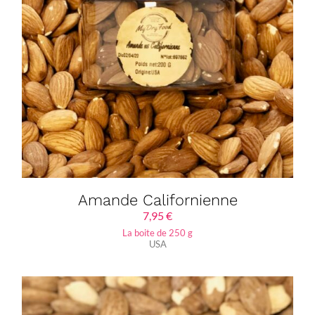
Amande Californienne
7,95
€
La boite de 250 g
USA