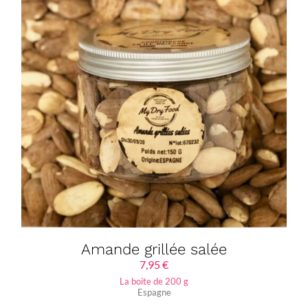
Amande grillée salée
7,95
€
La boite de 200 g
Espagne