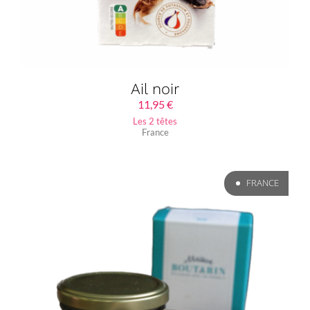
Ail noir
11,95
€
Les 2 têtes
France
FRANCE