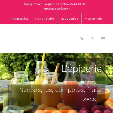
Passer
Une question ? Joignez Christel 06 95 44 14 28
|
au
info@maison-laury.fr
contenu
Nos marchés
Notre histoire
Notre équipe
Mon compte
L'épicerie
Nectars, jus, compotes, fruits
secs ...