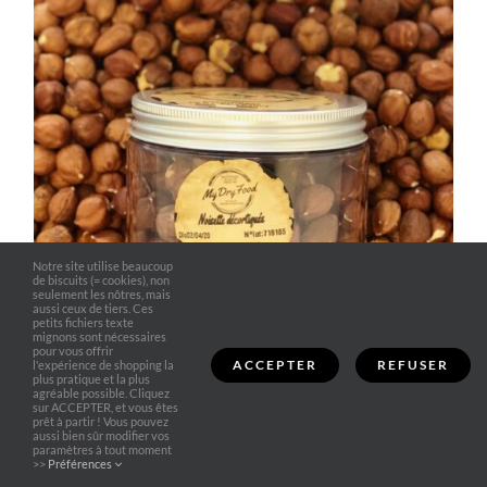
Notre site utilise beaucoup
de biscuits (= cookies), non
seulement les nôtres, mais
aussi ceux de tiers. Ces
petits fichiers texte
mignons sont nécessaires
pour vous offrir
ACCEPTER
REFUSER
l'expérience de shopping la
plus pratique et la plus
agréable possible. Cliquez
sur ACCEPTER, et vous êtes
prêt à partir ! Vous pouvez
Noisette décortiquée
aussi bien sûr modifier vos
paramètres à tout moment
7,95
€
>>
Préférences
La boite de 200 g