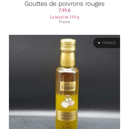
Gouttes de poivrons rouges
7,95
€
Le bocal de 190 g
France
FRANCE