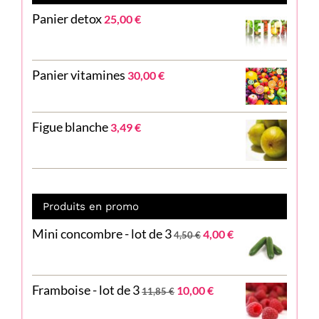
Panier detox
25,00
€
Panier vitamines
30,00
€
Figue blanche
3,49
€
Produits en promo
Le
Le
Mini concombre - lot de 3
4,00
€
4,50
€
prix
prix
initial
actuel
était :
est :
Le
Le
Framboise - lot de 3
4,50 €.
4,00 €.
10,00
€
11,85
€
prix
prix
initial
actuel