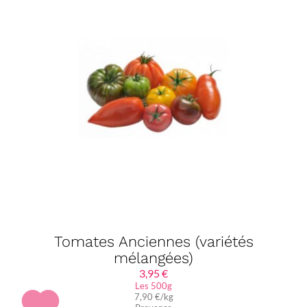
Tomates Anciennes (variétés
mélangées)
3,95
€
Les 500g
7,90 €/kg