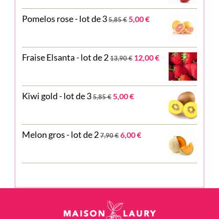
était :
est :
Le
Le
Pomelos rose - lot de 3
11,85 €.
10,00 €.
5,00
€
5,85
€
prix
prix
initial
actuel
était :
est :
Le
Le
Fraise Elsanta - lot de 2
5,85 €.
5,00 €.
12,00
€
13,90
€
prix
prix
initial
actuel
était :
est :
Le
Le
Kiwi gold - lot de 3
13,90 €.
12,00 €.
5,00
€
5,85
€
prix
prix
initial
actuel
était :
est :
Le
Le
Melon gros - lot de 2
5,85 €.
5,00 €.
6,00
€
7,90
€
prix
prix
initial
actuel
était :
est :
7,90 €.
6,00 €.