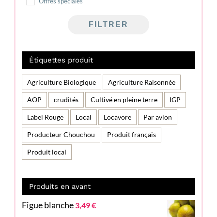
Offres spéciales
FILTRER
Étiquettes produit
Agriculture Biologique
Agriculture Raisonnée
AOP
crudités
Cultivé en pleine terre
IGP
Label Rouge
Local
Locavore
Par avion
Producteur Chouchou
Produit français
Produit local
Produits en avant
Figue blanche
3,49
€