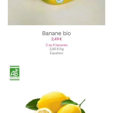
Banane bio
2,49
€
3 ou 4 bananes
3,80 €/kg
Equateur