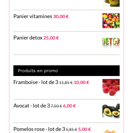
Panier vitamines
30,00
€
Panier detox
25,00
€
Produits en promo
Le
Le
Framboise - lot de 3
10,00
€
11,85
€
prix
prix
initial
actuel
était :
est :
Le
Le
Avocat - lot de 3
11,85 €.
10,00 €.
6,00
€
7,50
€
prix
prix
initial
actuel
était :
est :
Le
Le
Pomelos rose - lot de 3
7,50 €.
6,00 €.
5,00
€
5,85
€