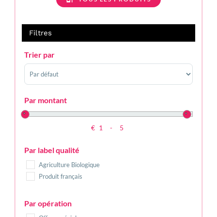
Filtres
Trier par
Sort Products
Par montant
€
-
Minimum Price
Maximum Price
Par label qualité
Agriculture Biologique
Produit français
Par opération