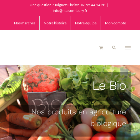
Passer
Une question ? Joignez Christel 06 95 44 14 28
|
au
info@maison-laury.fr
contenu
Nos marchés
Notre histoire
Notre équipe
Mon compte
Le Bio
Nos produits en agriculture
biologique