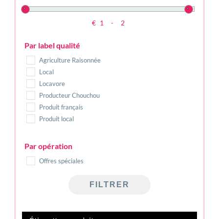
€
-
Minimum Price
Maximum Price
Par label qualité
Agriculture Raisonnée
Local
Locavore
Producteur Chouchou
Produit français
Produit local
Par opération
Offres spéciales
FILTRER