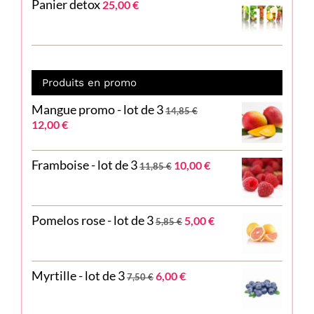
Panier detox
25,00
€
Produits en promo
Mangue promo - lot de 3
14,85
€
Le
Le
12,00
€
prix
prix
initial
actuel
Le
Le
Framboise - lot de 3
10,00
€
était :
est :
11,85
€
prix
prix
14,85 €.
12,00 €.
initial
actuel
était :
est :
Le
Le
Pomelos rose - lot de 3
11,85 €.
10,00 €.
5,00
€
5,85
€
prix
prix
initial
actuel
était :
est :
Le
Le
Myrtille - lot de 3
5,85 €.
5,00 €.
6,00
€
7,50
€
prix
prix
initial
actuel