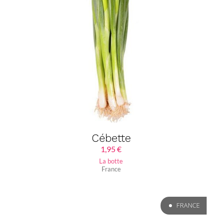
Cébette
1,95
€
La botte
France
FRANCE