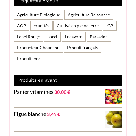
Étiquettes produit
Agriculture Biologique
Agriculture Raisonnée
AOP
crudités
Cultivé en pleine terre
IGP
Label Rouge
Local
Locavore
Par avion
Producteur Chouchou
Produit français
Produit local
Produits en avant
Panier vitamines
30,00
€
Figue blanche
3,49
€