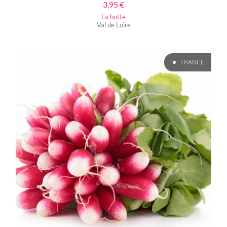
3,95
€
La botte
Val de Loire
FRANCE