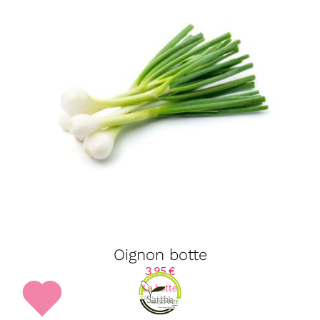
Oignon botte
3,95
€
La botte
Sarthe