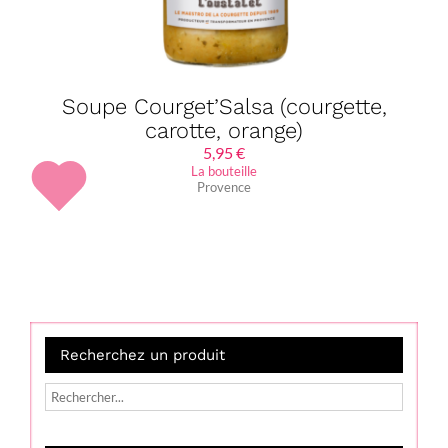
Soupe Courget’Salsa (courgette,
carotte, orange)
5,95
€
La bouteille
Provence
Recherchez un produit