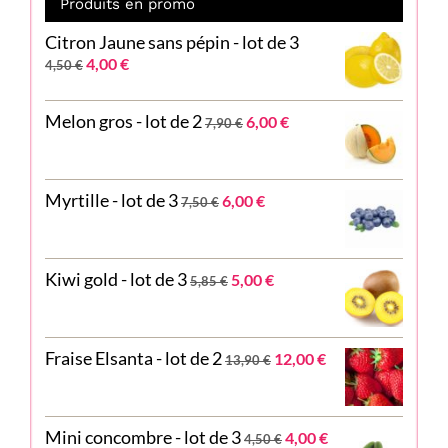
Produits en promo
Citron Jaune sans pépin - lot de 3
Le
Le
4,00
€
4,50
€
prix
prix
initial
actuel
Le
Le
Melon gros - lot de 2
6,00
€
était :
est :
7,90
€
prix
prix
4,50 €.
4,00 €.
initial
actuel
était :
est :
Le
Le
Myrtille - lot de 3
7,90 €.
6,00 €.
6,00
€
7,50
€
prix
prix
initial
actuel
était :
est :
Le
Le
Kiwi gold - lot de 3
7,50 €.
6,00 €.
5,00
€
5,85
€
prix
prix
initial
actuel
était :
est :
Le
Le
Fraise Elsanta - lot de 2
5,85 €.
5,00 €.
12,00
€
13,90
€
prix
prix
initial
actuel
était :
est :
Le
Le
Mini concombre - lot de 3
13,90 €.
12,00 €.
4,00
€
4,50
€