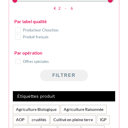
€
-
Minimum Price
Maximum Price
Par label qualité
Producteur Chouchou
Produit français
Par opération
Offres spéciales
FILTRER
Étiquettes produit
Agriculture Biologique
Agriculture Raisonnée
AOP
crudités
Cultivé en pleine terre
IGP