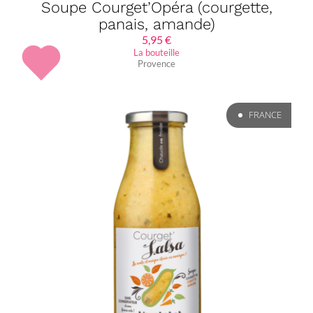
Soupe Courget’Opéra (courgette,
panais, amande)
5,95
€
La bouteille
Provence
FRANCE