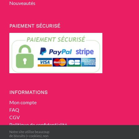
Nouveautés
PAIEMENT SÉCURISÉ
INFORMATIONS
Mon compte
FAQ
CGV
Politique de confidentialité
Mentions légales
Notre site utilise beaucoup
de biscuits (= cookies), non