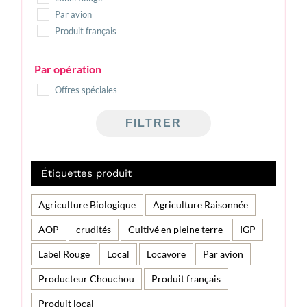
Par avion
Produit français
Par opération
Offres spéciales
FILTRER
Étiquettes produit
Agriculture Biologique
Agriculture Raisonnée
AOP
crudités
Cultivé en pleine terre
IGP
Label Rouge
Local
Locavore
Par avion
Producteur Chouchou
Produit français
Produit local