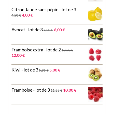
initial
actuel
Citron Jaune sans pépin - lot de 3
était :
est :
Le
Le
14,85 €.
4,00
12,00 €.
€
4,50
€
prix
prix
initial
actuel
Le
Le
Avocat - lot de 3
6,00
€
était :
est :
7,50
€
prix
prix
4,50 €.
4,00 €.
initial
actuel
était :
est :
Framboise extra - lot de 2
7,50 €.
6,00 €.
13,90
€
Le
Le
12,00
€
prix
prix
initial
actuel
Le
Le
Kiwi - lot de 3
5,00
€
était :
est :
5,85
€
prix
prix
13,90 €.
12,00 €.
initial
actuel
était :
est :
Le
Le
Framboise - lot de 3
5,85 €.
5,00 €.
10,00
€
11,85
€
prix
prix
initial
actuel
était :
est :
11,85 €.
10,00 €.