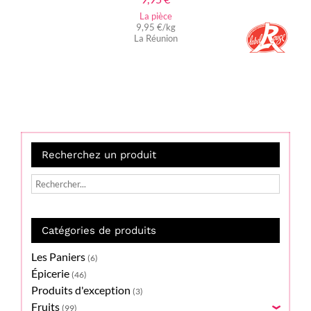
La pièce
9,95 €/kg
La Réunion
Recherchez un produit
Catégories de produits
Les Paniers
(6)
Épicerie
(46)
Produits d'exception
(3)
Fruits
(99)
›