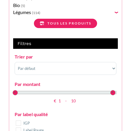
Bio
(5)
Légumes
(114)
›
TOUS LES PRODUITS
Filtres
Trier par
Sort Products
Par montant
€
-
Minimum Price
Maximum Price
Par label qualité
IGP
Label Rouge