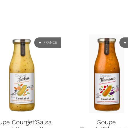
FRANCE
upe Courget’Salsa
Soupe