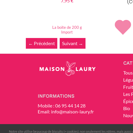
(c
7,95
€
La boite de 200 g
Import
← Précédent
Suivant →
CAT
Tous
Lég
Frui
Les 
INFORMATIONS
Épic
Mobile :
06 95 44 14 28
Bio
Email:
info@maison-laury.fr
Nou
Notre site utilise beaucoup de biscuits (= cookies), non seulement les nôtres, mais aussi 