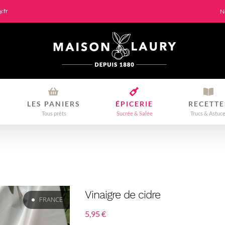
.fr
N
LES PANIERS
ÉPICERIE
RECETTE
Tous prêts
Sucrée & Salée
Trucs & Astuc
Vinaigre de cidre
FRANCE
5,95
€