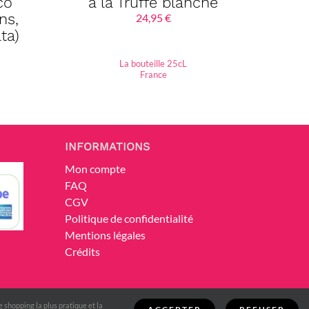
co
à la Truffe blanche
ns,
24,95
€
ta)
La bouteille 25cL
France
INFORMATIONS
Mon compte
FAQ
CGV
Politique de confidentialité
Mentions légales
Crédits
e shopping la plus pratique et la