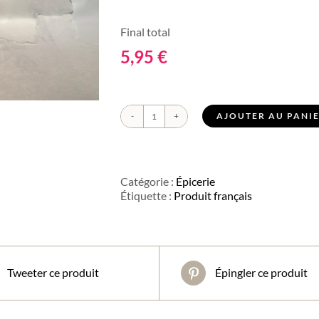
Final total
5,95
€
AJOUTER AU PANI
quantité
de
Vinaigre
de
cidre
Catégorie :
Épicerie
Étiquette :
Produit français
Tweeter ce produit
Épingler ce produit