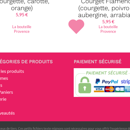
ourgette, carotte,
Courget’Flamen
orange)
(courgette, poivro
aubergine, arrabia
5,95
€
5,95
€
La bouteille
La bouteille
Provence
Provence
ÉGORIES DE PRODUITS
PAIEMENT SÉCURISÉ
 les produits
umes
ts
Paniers
erie
veautés
ceux de tiers. Ces petits fichiers texte mignons sont nécessaires pour vous offrir l'expérience d