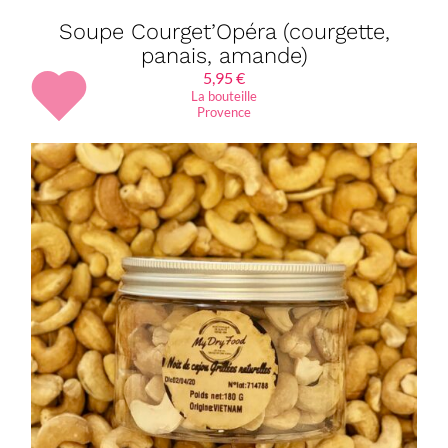
Soupe Courget’Opéra (courgette,
panais, amande)
5,95
€
La bouteille
Provence