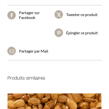
mûrs
Partager sur
Tweeter ce produit
Facebook
Épingler ce produit
Partager par Mail
Produits similaires