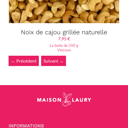
Noix de cajou grillée naturelle
7,95
€
La boite de 200 g
Vietnam
← Précédent
Suivant →
INFORMATIONS