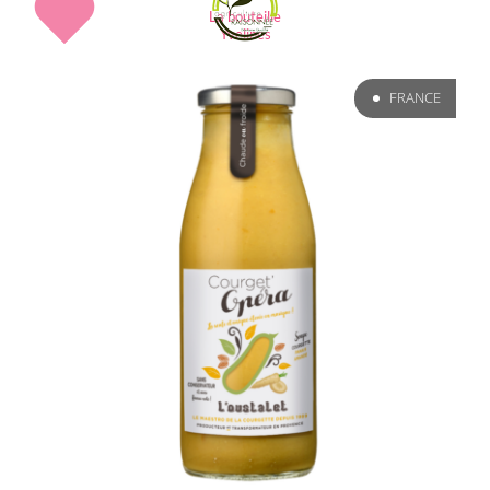
La bouteille
Yvelines
FRANCE