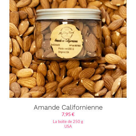
Amande Californienne
7,95
€
La boite de 250 g
USA