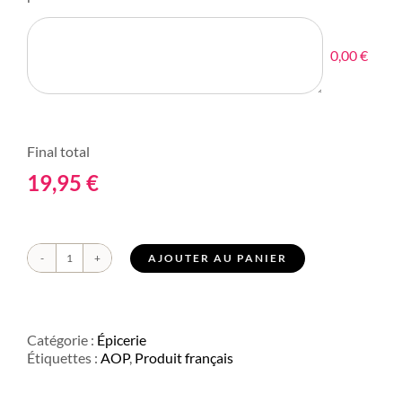
0,00 €
Final total
19,95
€
AJOUTER AU PANIER
quantité
de
Huile
d'olive
vierge
Catégorie :
Épicerie
Provence
Étiquettes :
AOP
,
Produit français
AOP
fruits