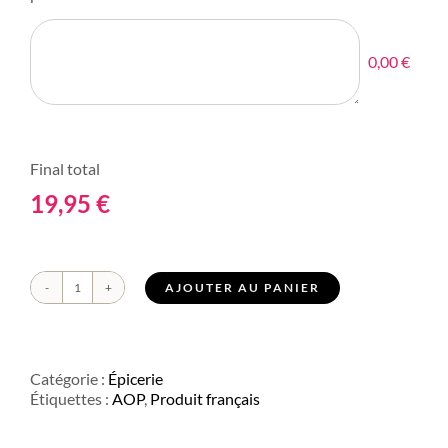
0,00 €
Final total
19,95
€
AJOUTER AU PANIER
quantité
de
Huile
d'olive
vierge
Catégorie :
Épicerie
Provence
Étiquettes :
AOP
,
Produit français
AOP
fruits