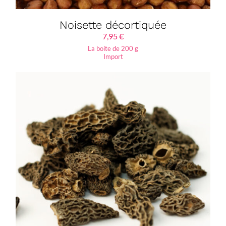
Noisette décortiquée
7,95
€
La boite de 200 g
Import