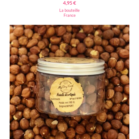
4,95
€
La bouteille
France