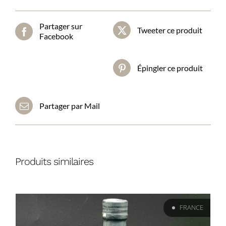
verts
Partager sur
Tweeter ce produit
Facebook
Épingler ce produit
Partager par Mail
Produits similaires
FRANCE