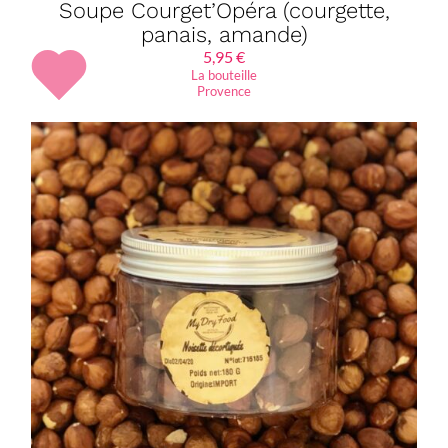
Soupe Courget’Opéra (courgette,
panais, amande)
5,95
€
La bouteille
Provence