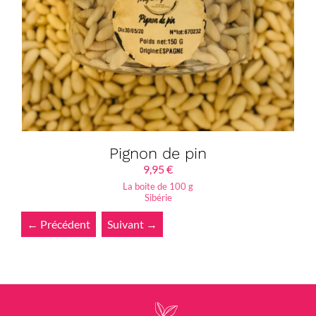
Pignon de pin
9,95
€
La boite de 100 g
Sibérie
← Précédent
Suivant →