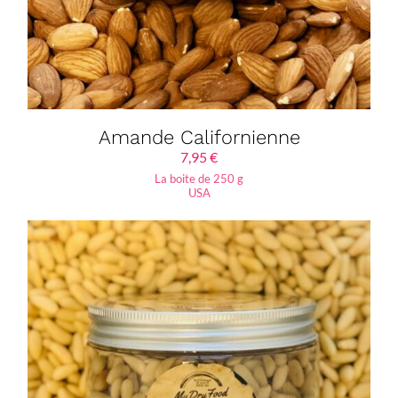
Amande Californienne
7,95
€
La boite de 250 g
USA