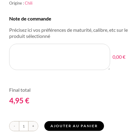
Origine :
Chili
Note de commande
Précisez ici vos préférences de maturité, calibre, etc sur le
produit sélectionné
0,00 €
Final total
4,95
€
AJOUTER AU PANIER
quantité
de