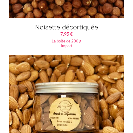
Noisette décortiquée
7,95
€
La boite de 200 g
Import