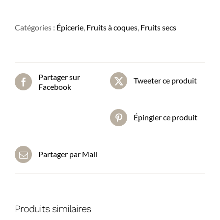
Cerneaux
de
Noix
Catégories :
Épicerie
,
Fruits à coques
,
Fruits secs
Partager sur
Tweeter ce produit
Facebook
Épingler ce produit
Partager par Mail
Produits similaires