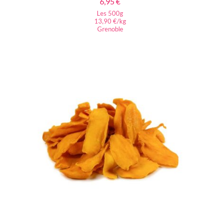
6,95
€
Les 500g
13,90 €/kg
Grenoble