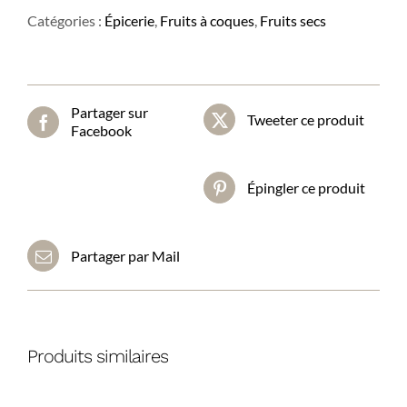
salée
Catégories :
Épicerie
,
Fruits à coques
,
Fruits secs
Partager sur
Tweeter ce produit
Facebook
Épingler ce produit
Partager par Mail
Produits similaires