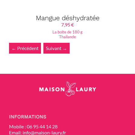
Mangue déshydratée
7,95
€
La boite de 180 g
Thaïlande
← Précédent
Suivant →
INFORMATIONS
Mobile :
06 95 44 14 28
Email:
info@maison-laury.fr