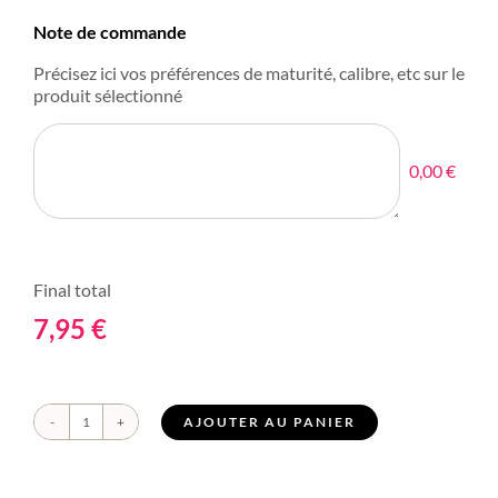
Note de commande
Précisez ici vos préférences de maturité, calibre, etc sur le
produit sélectionné
0,00 €
Final total
7,95
€
AJOUTER AU PANIER
quantité
de
Amande
grillée