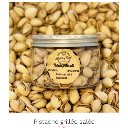
Pistache grillée salée
7,95
€