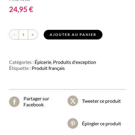
24,95
€
AJOUTER AU PANIER
quantité
de
Huile
d'olive
aromatisée
Catégories :
Épicerie
,
Produits d'exception
à
Étiquette :
Produit français
la
Truffe
noire
Partager sur
Tweeter ce produit
Facebook
Épingler ce produit