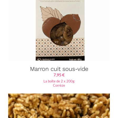
Marron cuit sous-vide
7,95
€
La boîte de 2 x 200g
Corrèze