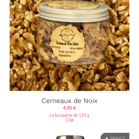
Cerneaux de Noix
4,95
€
La barquette de 120 g
Chili
FRANCE