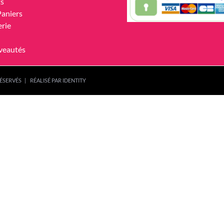
ts
Paniers
erie
veautés
ÉSERVÉS | RÉALISÉ PAR
IDENTITY