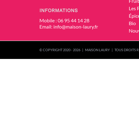
Frui
Les 
INFORMATIONS
Épic
Mobile :
06 95 44 14 28
Bio
Email:
info@maison-laury.fr
Nou
© COPYRIGHT 2020 -
2026 | MAISON LAURY | TOUS DROITS R