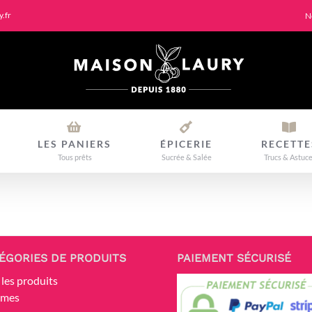
.fr
N
LES PANIERS
ÉPICERIE
RECETTE
Tous prêts
Sucrée & Salée
Trucs & Astuc
ÉGORIES DE PRODUITS
PAIEMENT SÉCURISÉ
 les produits
umes