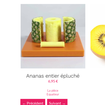
Ananas entier épluché
6,95
€
La pièce
Equateur
← Précédent
Suivant →