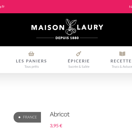
.fr
N
LES PANIERS
ÉPICERIE
RECETTE
Tous prêts
Sucrée & Salée
Trucs & Astuc
Abricot
FRANCE
3,95
€