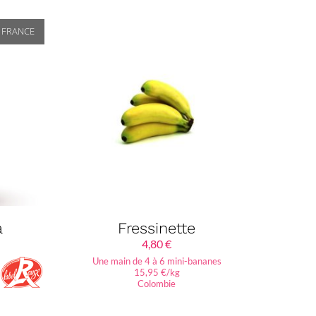
FRANCE
a
Fressinette
4,80
€
Une main de 4 à 6 mini-bananes
15,95 €/kg
Colombie