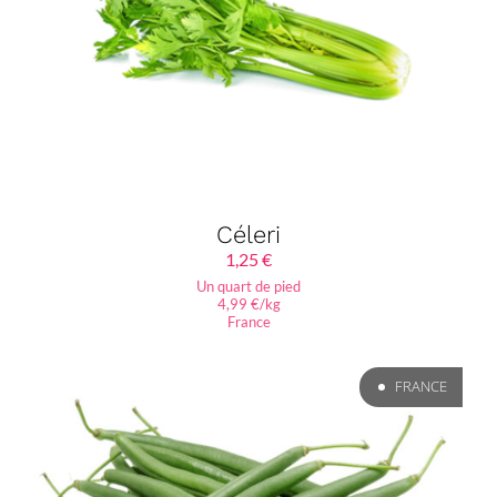
Céleri
1,25
€
Un quart de pied
4,99 €/kg
France
FRANCE