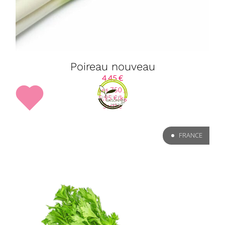
Poireau nouveau
4,45
€
Les 750 g
5,95 €/kg
Sarthe
FRANCE