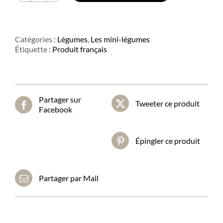
de
Mini
poivron
Catégories :
Légumes
,
Les mini-légumes
Étiquette :
Produit français
Partager sur
Tweeter ce produit
Facebook
Épingler ce produit
Partager par Mail