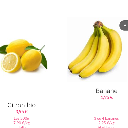
Banane
1,95
€
Citron bio
3,95
€
Les 500g
3 ou 4 bananes
7,90 €/kg
2,95 €/kg
Italie
Martinique