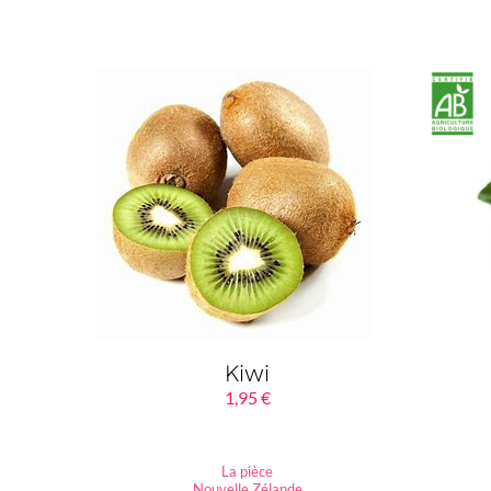
Kiwi
1,95
€
La pièce
Nouvelle Zélande