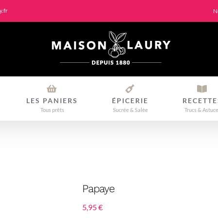
.fr
N
LES PANIERS
ÉPICERIE
RECETTE
Tous prêts
Sucrée & Salée
Trucs & Astuc
Papaye
5,95
€