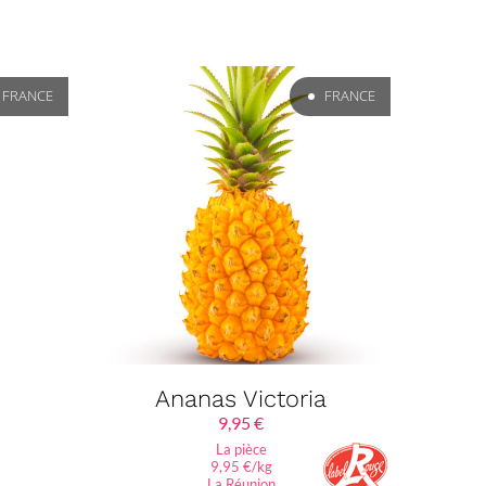
FRANCE
FRANCE
Ananas Victoria
9,95
€
La pièce
9,95 €/kg
La Réunion