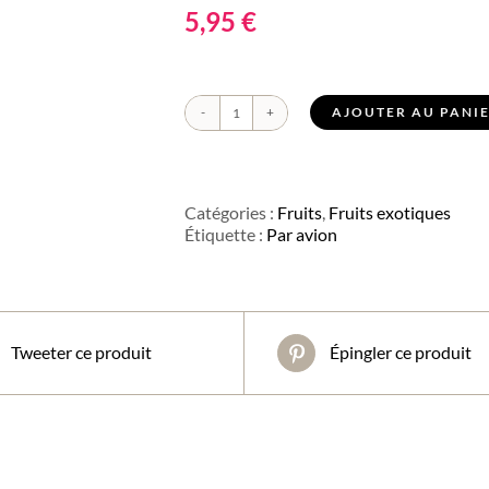
5,95
€
AJOUTER AU PANI
quantité
de
Papaye
Catégories :
Fruits
,
Fruits exotiques
Étiquette :
Par avion
Tweeter ce produit
Épingler ce produit