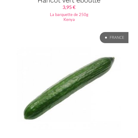
Haricot vert éboutté
3,95
€
La barquette de 250g
Kenya
FRANCE