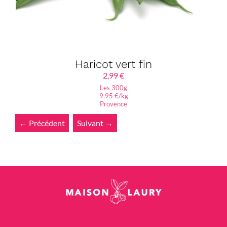
Haricot vert fin
2,99
€
Les 300g
9,95 €/kg
Provence
← Précédent
Suivant →