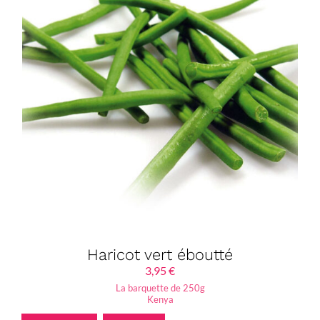
Haricot vert éboutté
3,95
€
La barquette de 250g
Kenya