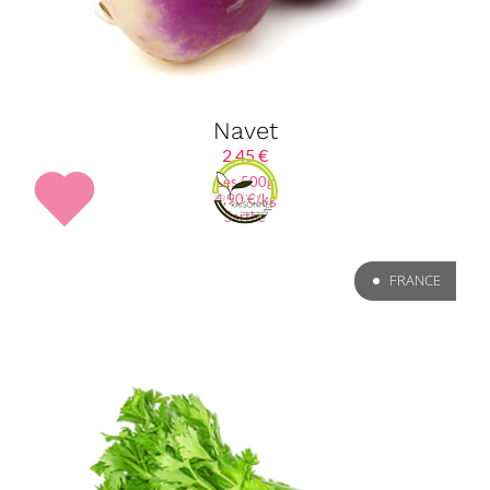
Navet
2,45
€
Les 500g
4,90 €/kg
Sarthe
FRANCE