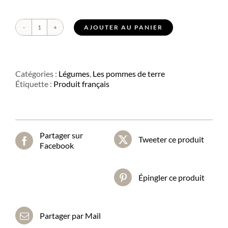
AJOUTER AU PANIER
quantité
de
Pomme
de
terre
Catégories :
Légumes
,
Les pommes de terre
rouge
Étiquette :
Produit français
à
chair
ferme
Partager sur
Tweeter ce produit
Facebook
Épingler ce produit
Partager par Mail