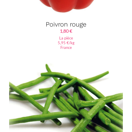
Poivron rouge
1,80
€
La pièce
5,95 €/kg
France