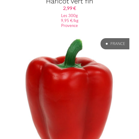
Haricot vert fin
2,99
€
Les 300g
9,95 €/kg
Provence
FRANCE