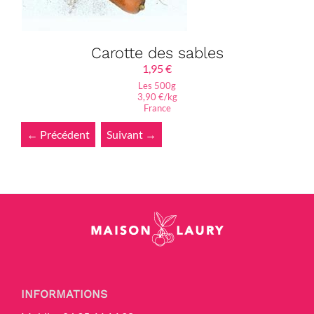
Carotte des sables
1,95
€
Les 500g
3,90 €/kg
France
← Précédent
Suivant →
INFORMATIONS