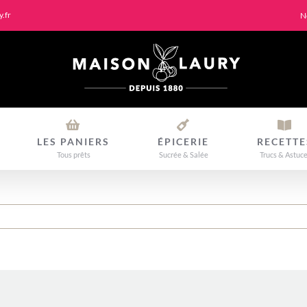
.fr
N
LES PANIERS
ÉPICERIE
RECETTE
Tous prêts
Sucrée & Salée
Trucs & Astuc