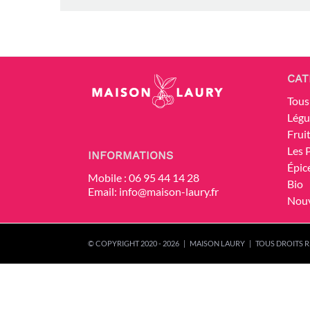
CAT
Tous
Lég
Frui
Les 
INFORMATIONS
Épic
Mobile :
06 95 44 14 28
Bio
Email:
info@maison-laury.fr
Nou
© COPYRIGHT 2020 -
2026 | MAISON LAURY | TOUS DROITS R