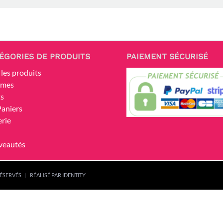
ÉGORIES DE PRODUITS
PAIEMENT SÉCURISÉ
 les produits
umes
ts
Paniers
erie
veautés
ÉSERVÉS | RÉALISÉ PAR
IDENTITY